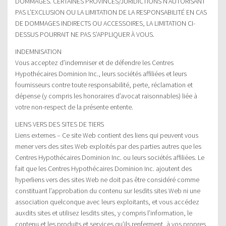
DOMMAGES. CERTAINES PROVINCES/JURIDICTIONS N’AUTORISANT
PAS L’EXCLUSION OU LA LIMITATION DE LA RESPONSABILITÉ EN CAS
DE DOMMAGES INDIRECTS OU ACCESSOIRES, LA LIMITATION CI-
DESSUS POURRAIT NE PAS S’APPLIQUER À VOUS.
INDEMNISATION
Vous acceptez d’indemniser et de défendre les Centres
Hypothécaires Dominion Inc., leurs sociétés affiliées et leurs
fournisseurs contre toute responsabilité, perte, réclamation et
dépense (y compris les honoraires d’avocat raisonnables) liée à
votre non-respect de la présente entente.
LIENS VERS DES SITES DE TIERS
Liens externes – Ce site Web contient des liens qui peuvent vous
mener vers des sites Web exploités par des parties autres que les
Centres Hypothécaires Dominion Inc. ou leurs sociétés affiliées. Le
fait que les Centres Hypothécaires Dominion Inc. ajoutent des
hyperliens vers des sites Web ne doit pas être considéré comme
constituant l’approbation du contenu sur lesdits sites Web ni une
association quelconque avec leurs exploitants, et vous accédez
auxdits sites et utilisez lesdits sites, y compris l’information, le
contenu et les produits et services qu’ils renferment, à vos propres