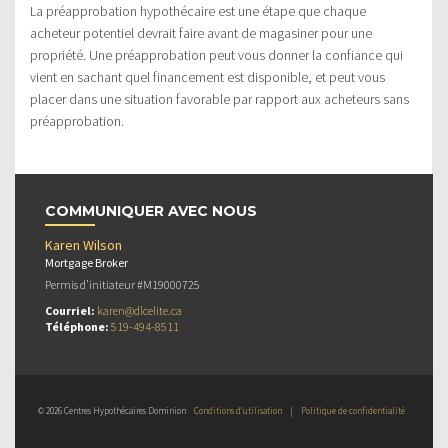
La préapprobation hypothécaire est une étape que chaque
acheteur potentiel devrait faire avant de magasiner pour une
propriété. Une préapprobation peut vous donner la confiance qui
vient en sachant quel financement est disponible, et peut vous
placer dans une situation favorable par rapport aux acheteurs sans
préapprobation.
COMMUNIQUER AVEC NOUS
Karen Wilson
Mortgage Broker
Permis d’initiateur #M19000725
Courriel:
karen@dlcelite.ca
Téléphone:
519-494-8511
© 2026 Centres Hypothécaires Dominion
Conditions d’utilisation
|
Politique de confidentialité