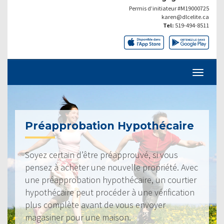
Permis d’initiateur #M19000725
karen@dlcelite.ca
Tel:
519-494-8511
Préapprobation Hypothécaire
Soyez certain d’être préapprouvé, si vous
pensez à acheter une nouvelle propriété. Avec
une préapprobation hypothécaire, un courtier
hypothécaire peut procéder à une vérification
plus complète avant de vous envoyer
magasiner pour une maison.